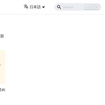
日本語
ctrl
K
前面
れ
。
留め