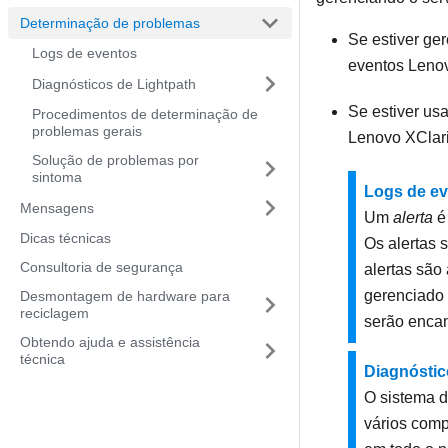
Determinação de problemas
Se estiver ger
Logs de eventos
eventos
Lenov
Diagnósticos de Lightpath
Se estiver us
Procedimentos de determinação de
problemas gerais
Lenovo XClari
Solução de problemas por
sintoma
Logs de e
Mensagens
Um
alerta
é
Dicas técnicas
Os alertas 
Consultoria de segurança
alertas sã
gerenciado
Desmontagem de hardware para
reciclagem
serão enca
Obtendo ajuda e assistência
técnica
Diagnóstic
O sistema d
vários comp