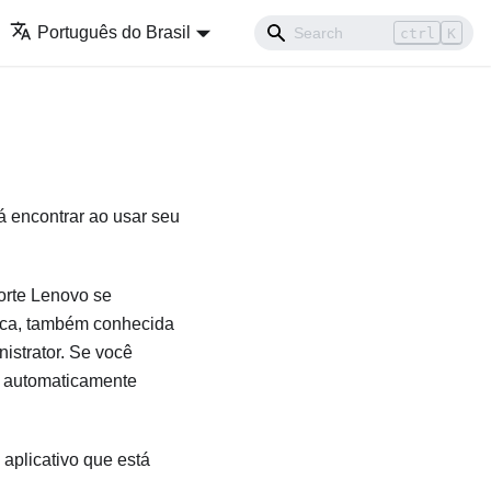
Português do Brasil
ctrl
K
á encontrar ao usar seu
orte Lenovo se
tica, também conhecida
istrator
. Se você
do automaticamente
aplicativo que está