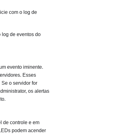
nicie com o log de
 log de eventos do
um evento iminente.
ervidores. Esses
. Se o servidor for
dministrator
, os alertas
to.
l de controle e em
s LEDs podem acender