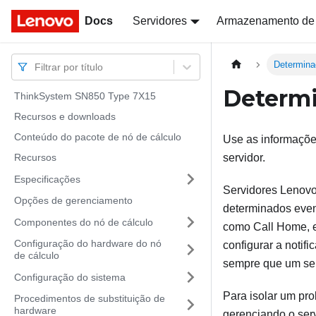
Docs
Docs
Servidores
Armazenamento de
Determina
Filtrar por título
Determi
ThinkSystem SN850 Type 7X15
Recursos e downloads
Conteúdo do pacote de nó de cálculo
Use as informaçõe
Recursos
servidor.
Especificações
Servidores Lenovo
Opções de gerenciamento
determinados even
Componentes do nó de cálculo
como Call Home, e
Configuração do hardware do nó
configurar a noti
de cálculo
sempre que um serv
Configuração do sistema
Para isolar um pro
Procedimentos de substituição de
hardware
gerenciando o serv