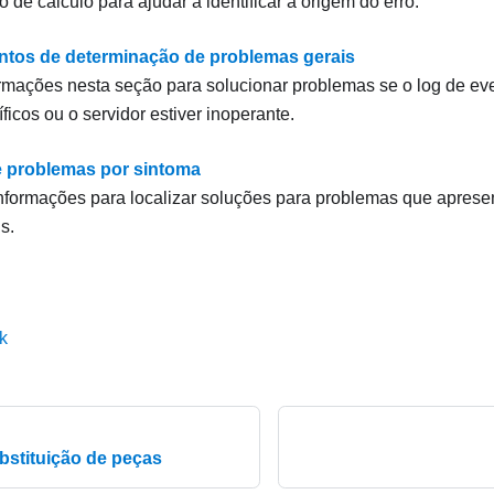
 de cálculo para ajudar a identificar a origem do erro.
tos de determinação de problemas gerais
rmações nesta seção para solucionar problemas se o log de eve
ficos ou o servidor estiver inoperante.
 problemas por sintoma
nformações para localizar soluções para problemas que apres
is.
k
bstituição de peças