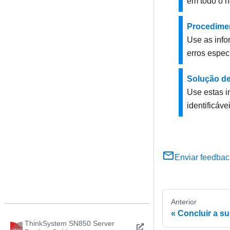
em todo o nó
Procedimen
Use as info
erros especí
Solução de
Use estas i
identificáve
Enviar feedbac
Anterior
Concluir a su
ThinkSystem SN850 Server