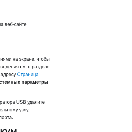
а веб-сайте
иями на экране, чтобы
ведения см. в разделе
о адресу
Страница
стемные параметры
тратора USB удалите
ельному узлу.
порта.
 KVM