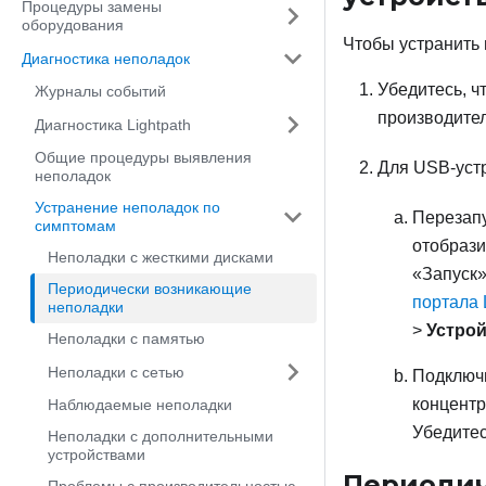
Процедуры замены
оборудования
Чтобы устранить
Диагностика неполадок
Убедитесь, ч
Журналы событий
производител
Диагностика Lightpath
Общие процедуры выявления
Для USB-уст
неполадок
Устранение неполадок по
Перезапу
симптомам
отобрази
Неполадки с жесткими дисками
«Запуск»
Периодически возникающие
портала 
неполадки
>
Устрой
Неполадки с памятью
Неполадки с сетью
Подключи
концентр
Наблюдаемые неполадки
Убедитес
Неполадки с дополнительными
устройствами
Периодич