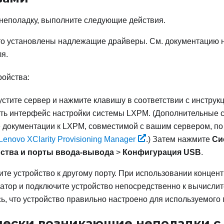
 неполадку, выполните следующие действия.
то установлены надлежащие драйверы. См. документацию н
я.
ройства:
стите сервер и нажмите клавишу в соответствии с инструкц
ть интерфейс настройки системы
LXPM
.
(Дополнительные с
 документации к
LXPM
, совместимой с вашим сервером, п
Lenovo XClarity Provisioning Manager
.)
Затем нажмите
Си
ства и порты ввода-вывода
>
Конфигурация USB
.
те устройство к другому порту. При использовании концен
атор и подключите устройство непосредственно к вычислит
ь, что устройство правильно настроено для используемого 
ески возникающие неполадки с