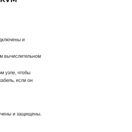
одключены и
гом вычислительном
м узле, чтобы
абель, если он
лючены и защищены.