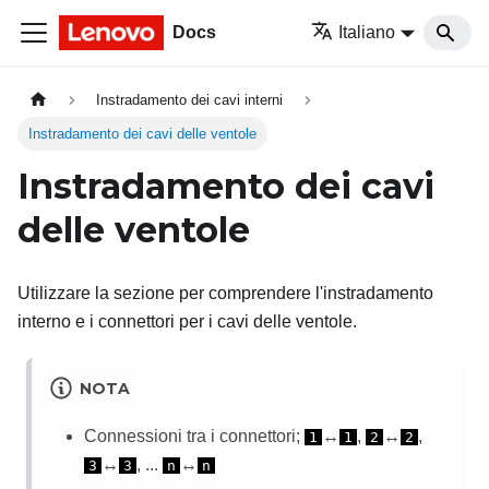
Docs
Italiano
Instradamento dei cavi interni
Instradamento dei cavi delle ventole
Instradamento dei cavi
delle ventole
Utilizzare la sezione per comprendere l'instradamento
interno e i connettori per i cavi delle ventole.
NOTA
Connessioni tra i connettori;
↔
,
↔
,
1
1
2
2
↔
, ...
↔
3
3
n
n