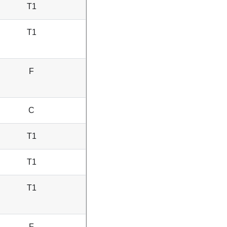
T1
T1
F
C
T1
T1
T1
F