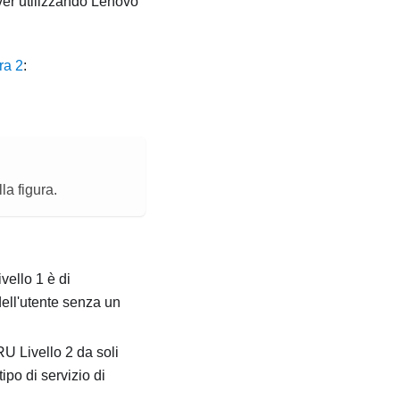
rver utilizzando
Lenovo
ra 2
:
la figura.
ello 1 è di
dell'utente senza un
U Livello 2 da soli
ipo di servizio di