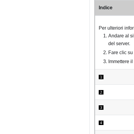
Indice
Per ulteriori info
Andare al s
del server.
Fare clic su
Immettere il
1
2
3
4