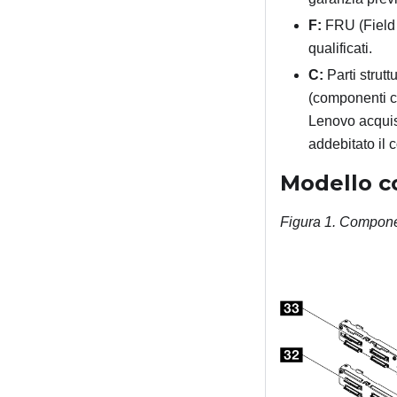
F:
FRU (Field R
qualificati.
C:
Parti strutt
(componenti c
Lenovo acquist
addebitato il c
Modello co
Figura 1.
Componen