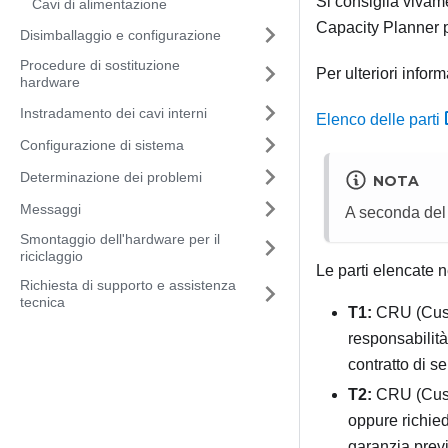
Si consiglia vivame
Cavi di alimentazione
Capacity Planner
p
Disimballaggio e configurazione
Procedure di sostituzione
Per ulteriori infor
hardware
Instradamento dei cavi interni
Elenco delle parti
Configurazione di sistema
Determinazione dei problemi
NOTA
Messaggi
A seconda del 
Smontaggio dell'hardware per il
riciclaggio
Le parti elencate n
Richiesta di supporto e assistenza
tecnica
T1:
CRU (Custo
responsabilità
contratto di se
T2:
CRU (Custo
oppure richied
garanzia previs