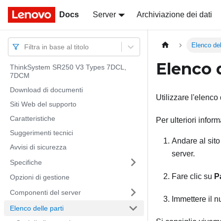
Docs
Docs
Server
Archiviazione dei dati
Elenco del
Filtra in base al titolo
Elenco d
ThinkSystem SR250 V3 Types 7DCL,
7DCM
Download di documenti
Utilizzare l'elenco 
Siti Web del supporto
Caratteristiche
Per ulteriori inform
Suggerimenti tecnici
Andare al si
Avvisi di sicurezza
server.
Specifiche
Fare clic su
P
Opzioni di gestione
Componenti del server
Immettere il n
Elenco delle parti