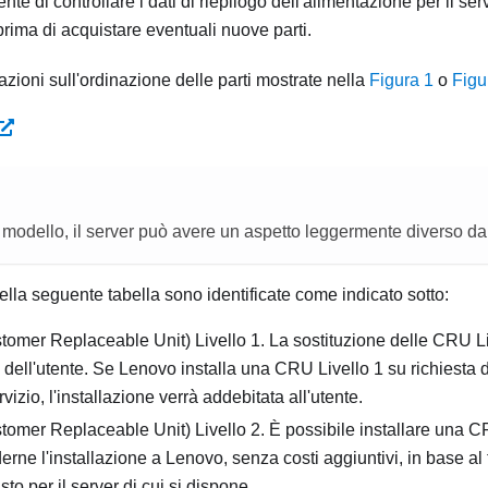
nte di controllare i dati di riepilogo dell'alimentazione per il se
rima di acquistare eventuali nuove parti.
mazioni sull'ordinazione delle parti mostrate nella
Figura 1
o
Figu
modello, il server può avere un aspetto leggermente diverso dal
ella seguente tabella sono identificate come indicato sotto:
mer Replaceable Unit) Livello 1. La sostituzione delle CRU Liv
 dell'utente. Se Lenovo installa una CRU Livello 1 su richiesta 
rvizio, l'installazione verrà addebitata all'utente.
mer Replaceable Unit) Livello 2. È possibile installare una CR
erne l'installazione a Lenovo, senza costi aggiuntivi, in base al t
to per il server di cui si dispone.