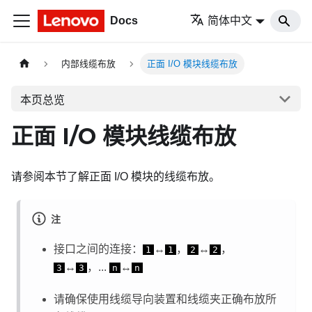
Docs
简体中文
内部线缆布放
正面 I/O 模块线缆布放
本页总览
正面 I/O 模块线缆布放
请参阅本节了解正面 I/O 模块的线缆布放。
注
接口之间的连接：
↔
，
↔
，
1
1
2
2
↔
，...
↔
3
3
n
n
请确保使用线缆导向装置和线缆夹正确布放所