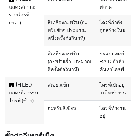
แสดงสถานะ
พลาด
ของไดรฟ์
สีเหลืองกะพริบ (กะ
ไดรฟ์กำลัง
(ขวา)
พริบช้าๆ ประมาณ
ถูกสร้างใหม่
หนึ่งครั้งต่อวินาที)
สีเหลืองกะพริบ
อะแดปเตอร์
(กะพริบเร็ว ประมาณ
RAID กำลัง
สี่ครั้งต่อวินาที)
ค้นหาไดรฟ์
ไฟ LED
สีเขียวเข้ม
ไดรฟ์เปิดอยู่
2
แสดงกิจกรรม
แต่ไม่ทำงาน
ไดรฟ์ (ซ้าย)
กะพริบสีเขียว
ไดรฟ์ทำงาน
อยู่