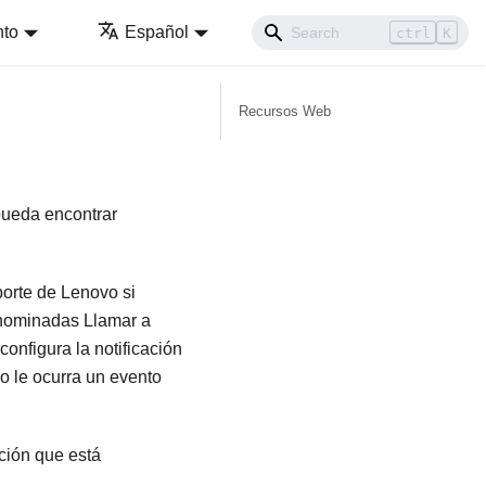
nto
Español
ctrl
K
Recursos Web
 pueda encontrar
porte de Lenovo si
enominadas Llamar a
 configura la notificación
 le ocurra un evento
ción que está