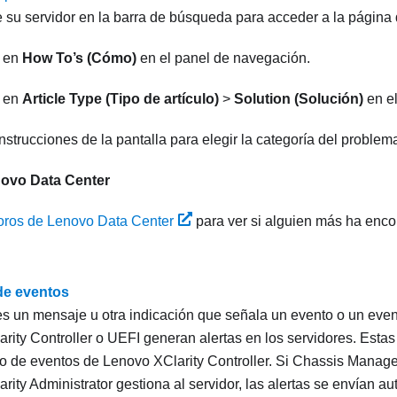
 su servidor en la barra de búsqueda para acceder a la página 
c en
How To’s (Cómo)
en el panel de navegación.
c en
Article Type (Tipo de artículo)
>
Solution (Solución)
en e
instrucciones de la pantalla para elegir la categoría del problem
ovo Data Center
oros de Lenovo Data Center
para ver si alguien más ha enc
de eventos
s un mensaje u otra indicación que señala un evento o un even
rity Controller
o UEFI generan alertas en los servidores. Esta
tro de eventos de
Lenovo XClarity Controller
. Si
Chassis Manage
rity Administrator
gestiona al servidor, las alertas se envían a