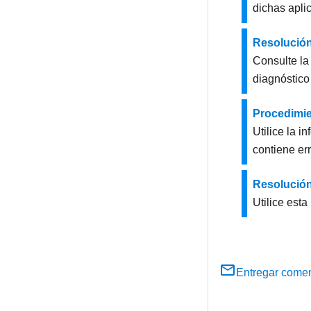
dichas apli
Resolución
Consulte la
diagnóstico
Procedimie
Utilice la i
contiene err
Resolución
Utilice est
Entregar comen