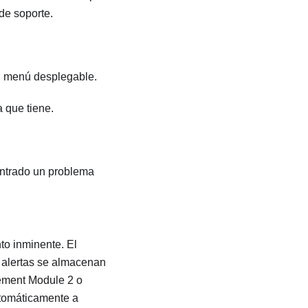
de soporte.
l menú desplegable.
a que tiene.
ontrado un problema
to inminente. El
s alertas se almacenan
ment Module 2
o
utomáticamente a