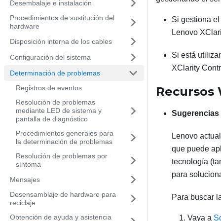
Desembalaje e instalación
Procedimientos de sustitución del
Si gestiona e
hardware
Lenovo XClari
Disposición interna de los cables
Si está utiliz
Configuración del sistema
XClarity Contr
Determinación de problemas
Registros de eventos
Recursos
Resolución de problemas
mediante LED de sistema y
Sugerencias 
pantalla de diagnóstico
Procedimientos generales para
Lenovo actual
la determinación de problemas
que puede apl
Resolución de problemas por
tecnología (t
síntoma
para solucion
Mensajes
Desensamblaje de hardware para
Para buscar la
reciclaje
Obtención de ayuda y asistencia
Vaya a
S