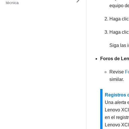
técnica
equipo de
Haga cli
Haga cli
Siga las 
Foros de Len
Revise
F
similar.
Registros 
Una
alerta
e
Lenovo XCla
en el regis
Lenovo XCla