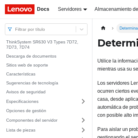
Docs
Docs
Servidores
Almacenamiento de
Determina
Filtrar por título
Determi
ThinkSystem SR630 V3 Types 7D72,
7D73, 7D74
Descarga de documentos
Utilice la informa
Sitios web de soporte
mientras usa su se
Características
Sugerencias de tecnología
Los servidores Le
ocurren ciertos e
Avisos de seguridad
casa, desde aplic
Especificaciones
automática de pro
Opciones de gestión
con posible alto im
Componentes del servidor
Para aislar un pro
Lista de piezas
gestionando el ser