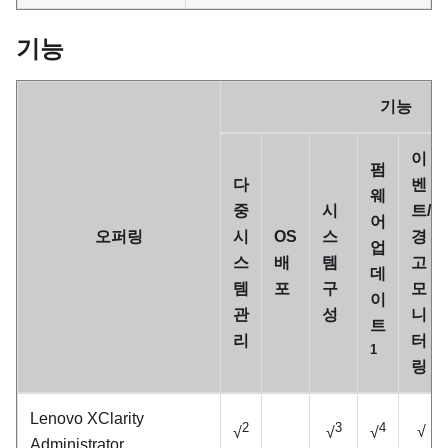
기능
기능
이
펌
다
벤
웨
중
시
트/
어
오퍼링
시
OS
스
경
업
스
배
템
고
데
템
포
구
모
이
관
성
니
트
리
터
1
링
Lenovo XClarity
2
3
4
√
√
√
√
Administrator