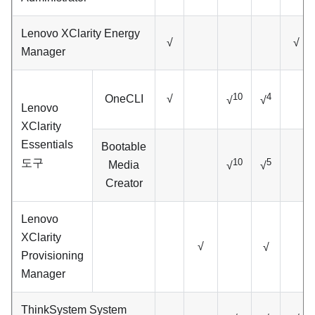
Lenovo XClarity Energy
√
√
Manager
10
4
OneCLI
√
√
√
Lenovo
XClarity
Essentials
Bootable
도구
10
5
Media
√
√
Creator
Lenovo
XClarity
√
√
Provisioning
Manager
ThinkSystem System