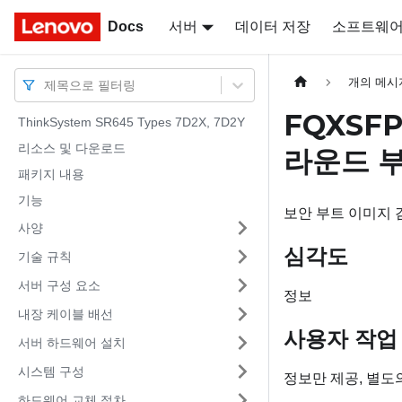
Docs
Docs
서버
데이터 저장
소프트웨
개의 메시
제목으로 필터링
FQXSF
ThinkSystem SR645 Types 7D2X, 7D2Y
리소스 및 다운로드
라운드 
패키지 내용
기능
보안 부트 이미지 
사양
심각도
기술 규칙
서버 구성 요소
정보
내장 케이블 배선
사용자 작업
서버 하드웨어 설치
시스템 구성
정보만 제공, 별도
하드웨어 교체 절차