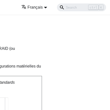
Français
ctrl
K
 RAID (ou
gurations matérielles du
standards