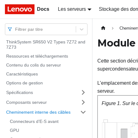
Docs
Docs
Les serveurs
Stockage des do
Chemineme
Filtrer par titre
Module 
ThinkSystem SR650 V2 Types 7Z72 and
7Z73
Ressources et téléchargements
Cette section décr
Contenu du colis du serveur
supercondensateur
Caractéristiques
Options de gestion
L’emplacement des 
serveur.
Spécifications
Composants serveur
Figure 1.
Sur le 
Cheminement interne des câbles
Connecteurs d’E-S avant
GPU