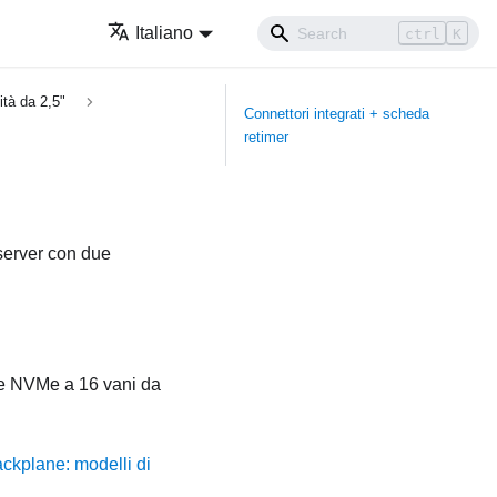
Italiano
ctrl
K
ità da 2,5"
Connettori integrati + scheda
retimer
 server con due
one NVMe a 16 vani da
ckplane: modelli di