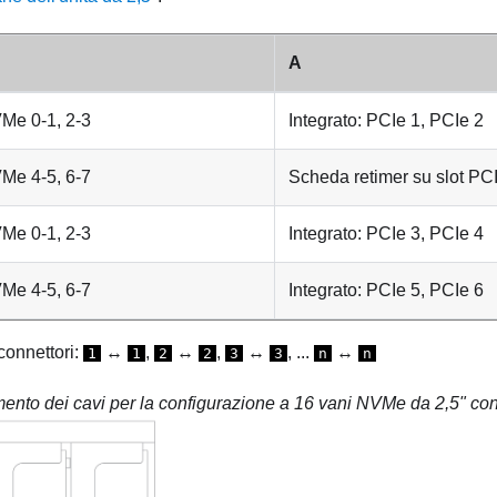
A
Me 0-1, 2-3
Integrato: PCIe 1, PCIe 2
Me 4-5, 6-7
Scheda retimer su slot PC
Me 0-1, 2-3
Integrato: PCIe 3, PCIe 4
Me 4-5, 6-7
Integrato: PCIe 5, PCIe 6
connettori:
↔
,
↔
,
↔
, ...
↔
1
1
2
2
3
3
n
n
mento dei cavi per la configurazione a 16 vani NVMe da 2,5" co