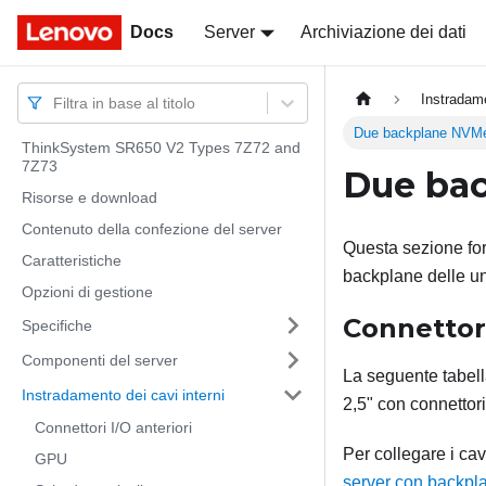
Docs
Docs
Server
Archiviazione dei dati
Instradame
Filtra in base al titolo
Due backplane NVMe
ThinkSystem SR650 V2 Types 7Z72 and
7Z73
Due bac
Risorse e download
Contenuto della confezione del server
Questa sezione for
Caratteristiche
backplane delle un
Opzioni di gestione
Connettori
Specifiche
Componenti del server
La seguente tabell
Instradamento dei cavi interni
2,5" con connettori
Connettori I/O anteriori
Per collegare i cav
GPU
server con backpla