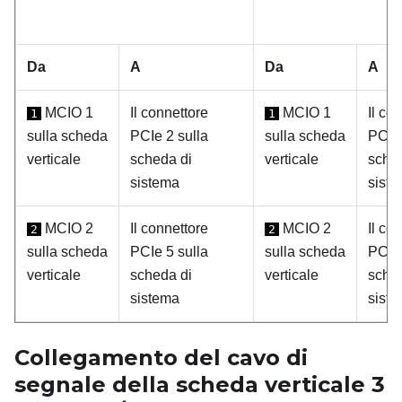
Da
A
Da
A
MCIO 1
Il connettore
MCIO 1
Il co
1
1
sulla scheda
PCIe 2 sulla
sulla scheda
PCIe 
verticale
scheda di
verticale
sche
sistema
sist
MCIO 2
Il connettore
MCIO 2
Il co
2
2
sulla scheda
PCIe 5 sulla
sulla scheda
PCIe 
verticale
scheda di
verticale
sche
sistema
sist
Collegamento del cavo di
segnale della scheda verticale 3