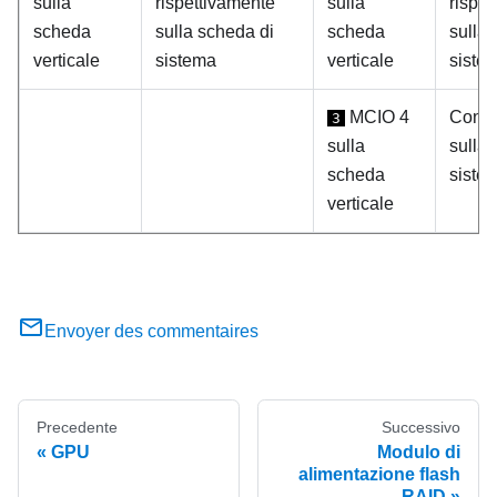
sulla
rispettivamente
sulla
rispe
scheda
sulla scheda di
scheda
sulla 
verticale
sistema
verticale
siste
MCIO 4
Conne
3
sulla
sulla 
scheda
siste
verticale
Envoyer des commentaires
Precedente
Successivo
GPU
Modulo di
alimentazione flash
RAID