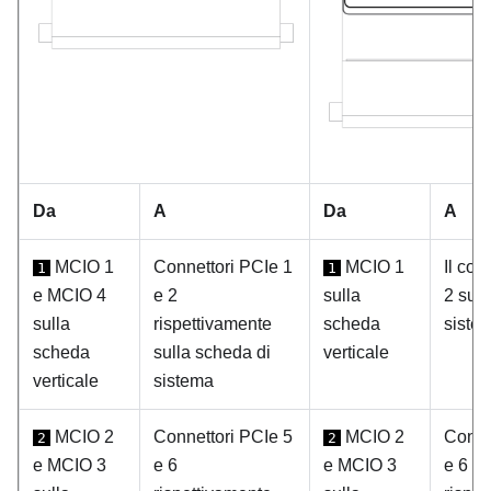
Da
A
Da
A
MCIO 1
Connettori PCIe 1
MCIO 1
Il con
1
1
e MCIO 4
e 2
sulla
2 sull
sulla
rispettivamente
scheda
siste
scheda
sulla scheda di
verticale
verticale
sistema
MCIO 2
Connettori PCIe 5
MCIO 2
Conne
2
2
e MCIO 3
e 6
e MCIO 3
e 6