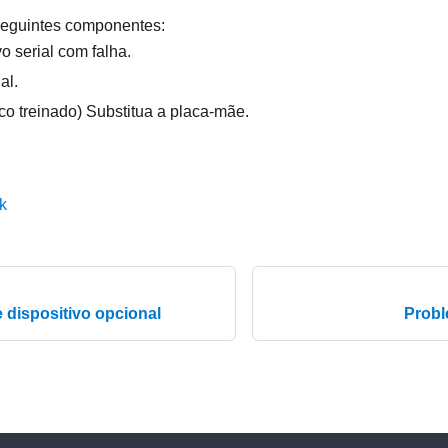
seguintes componentes:
vo serial com falha.
al.
co treinado) Substitua a placa-mãe.
k
 dispositivo opcional
Probl