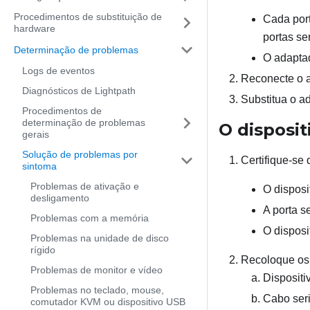
Procedimentos de substituição de
Cada port
hardware
portas se
Determinação de problemas
O adaptad
Logs de eventos
Reconecte o a
Diagnósticos de Lightpath
Substitua o ad
Procedimentos de
determinação de problemas
O disposit
gerais
Solução de problemas por
Certifique-se 
sintoma
Problemas de ativação e
O disposi
desligamento
A porta s
Problemas com a memória
O disposi
Problemas na unidade de disco
rígido
Recoloque os
Problemas de monitor e vídeo
Dispositi
Problemas no teclado, mouse,
Cabo seri
comutador KVM ou dispositivo USB