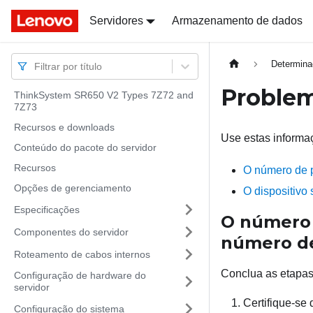
Docs
Docs
Servidores
Armazenamento de dados
Determina
Filtrar por título
Problem
ThinkSystem SR650 V2 Types 7Z72 and
7Z73
Recursos e downloads
Use estas informaç
Conteúdo do pacote do servidor
Recursos
O número de p
Opções de gerenciamento
O dispositivo 
Especificações
O número 
Componentes do servidor
número de 
Roteamento de cabos internos
Conclua as etapas 
Configuração de hardware do
servidor
Certifique-se 
Configuração do sistema