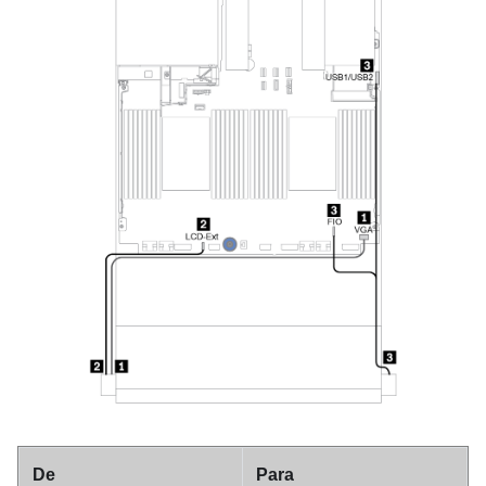
De
Para