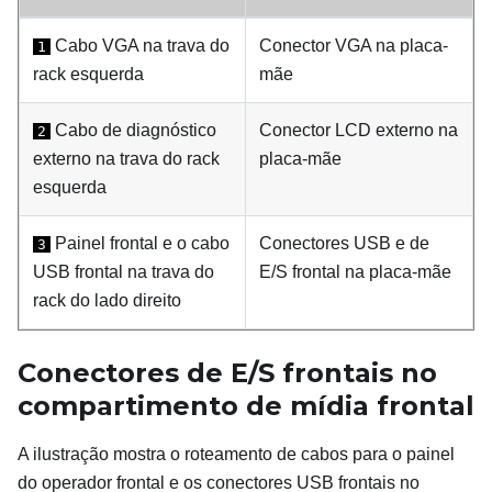
Cabo VGA na trava do
Conector VGA na placa-
1
rack esquerda
mãe
Cabo de diagnóstico
Conector LCD externo na
2
externo na trava do rack
placa-mãe
esquerda
Painel frontal e o cabo
Conectores USB e de
3
USB frontal na trava do
E/S frontal na placa-mãe
rack do lado direito
Conectores de E/S frontais no
compartimento de mídia frontal
A ilustração mostra o roteamento de cabos para o painel
do operador frontal e os conectores USB frontais no