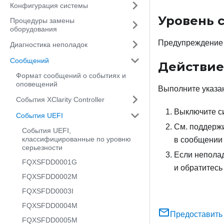
Конфигурация системы
Уровень 
Процедуры замены
оборудования
Предупреждение
Диагностика неполадок
Сообщений
Действие
Формат сообщений о событиях и
оповещений
Выполните указа
События XClarity Controller
Выключите с
События UEFI
См. поддерж
События UEFI,
классифицированные по уровню
в сообщении
серьезности
Если непола
FQXSFDD0001G
и обратитесь
FQXSFDD0002M
FQXSFDD0003I
FQXSFDD0004M
Предоставить
FQXSFDD0005M