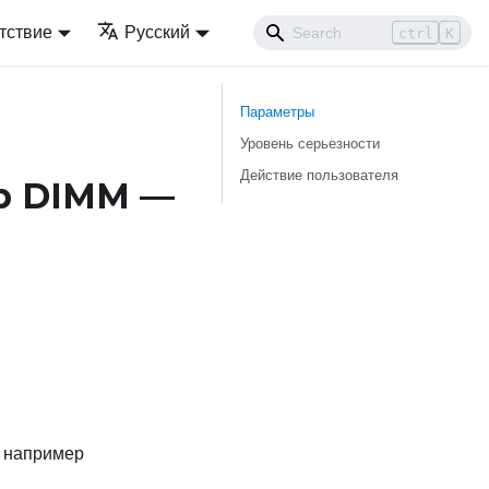
тствие
Русский
ctrl
K
Параметры
Уровень серьезности
Действие пользователя
р DIMM
—
, например