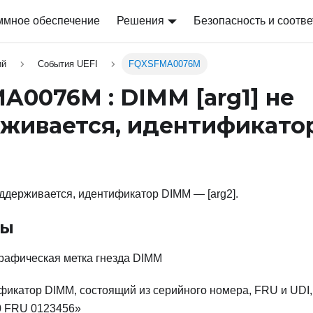
ммное обеспечение
Решения
Безопасность и соотве
ий
События UEFI
FQXSFMA0076M
A0076M : DIMM
[arg1]
не
живается, идентификато
оддерживается, идентификатор DIMM — [arg2].
ры
афическая метка гнезда DIMM
икатор DIMM, состоящий из серийного номера, FRU и UDI
 FRU 0123456»