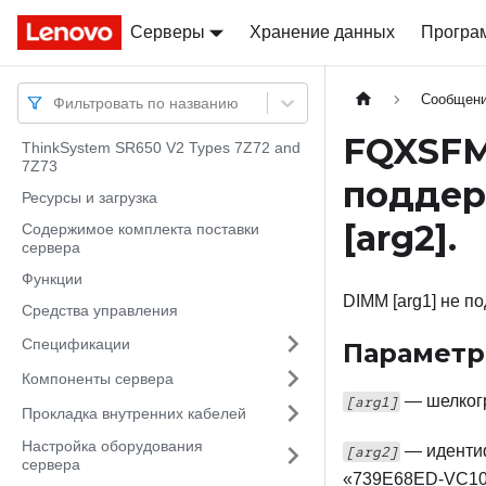
Серверы
Docs
Docs
Хранение данных
Програ
Сообщен
Фильтровать по названию
FQXSFM
ThinkSystem SR650 V2 Types 7Z72 and
7Z73
поддер
Ресурсы и загрузка
[arg2]
.
Содержимое комплекта поставки
сервера
Функции
DIMM [arg1] не п
Средства управления
Спецификации
Парамет
Компоненты сервера
— шелкогр
[arg1]
Прокладка внутренних кабелей
Настройка оборудования
— идентиф
[arg2]
сервера
«739E68ED-VC10