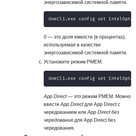
энергозависимой системной памяти.
OneCli.exe config set IntelOptan
0
— это доля емкости (в процентах),
используемая в качестве
энергозависимой системной памяти.
Установите режим PMEM.
OneCli.exe config set IntelOptan
App Direct
— это режим PMEM. Можно
ввести
App Direct
для App Direct с
чередованием или
App Direct без
чередования
для App Direct без
чередования.