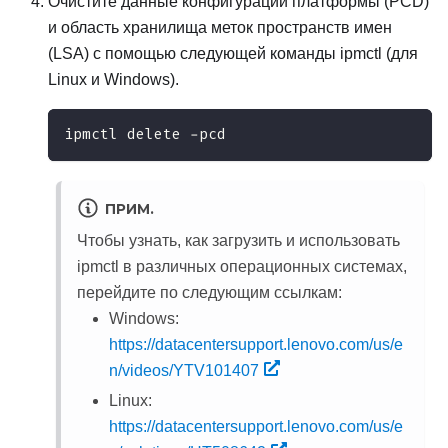
Очистите данные конфигурации платформы (PCD)
и область хранилища меток пространств имен
(LSA) с помощью следующей команды ipmctl (для
Linux и Windows).
ipmctl delete -pcd
ПРИМ.
Чтобы узнать, как загрузить и использовать
ipmctl в различных операционных системах,
перейдите по следующим ссылкам:
Windows:
https://datacentersupport.lenovo.com/us/e
n/videos/YTV101407
Linux:
https://datacentersupport.lenovo.com/us/e