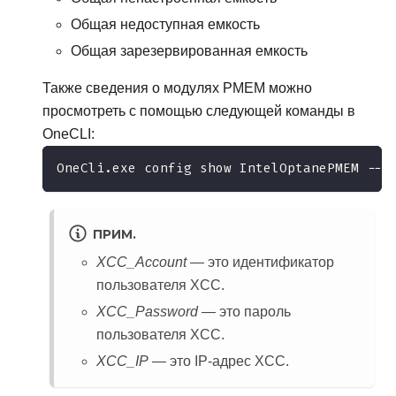
Общая недоступная емкость
Общая зарезервированная емкость
Также сведения о модулях PMEM можно
просмотреть с помощью следующей команды в
OneCLI:
OneCli.exe config show IntelOptanePMEM --b
ПРИМ.
XCC_Account
— это идентификатор
пользователя XCC.
XCC_Password
— это пароль
пользователя XCC.
XCC_IP
— это IP-адрес XCC.