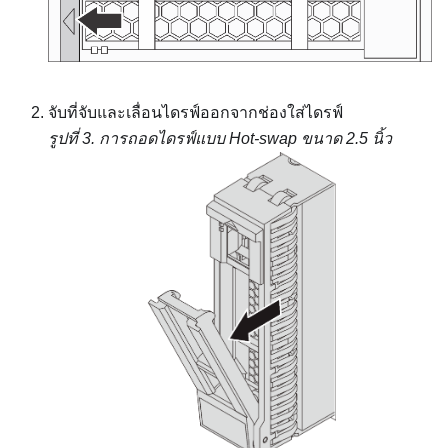
จับที่จับและเลื่อนไดรฟ์ออกจากช่องใส่ไดรฟ์
รูปที่ 3.
การถอดไดรฟ์แบบ Hot-swap ขนาด 2.5 นิ้ว