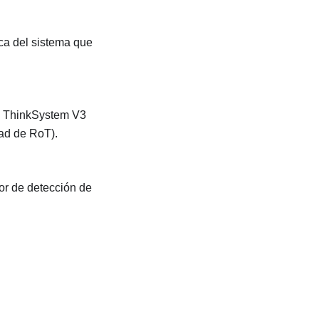
aca del sistema que
l
ThinkSystem V3
dad de RoT
).
r de detección de