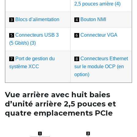
2,5 pouces arrière (4)
Blocs d’alimentation
Bouton NMI
3
4
Connecteurs USB 3
Connecteur VGA
5
6
(5 Gbit/s) (3)
Port de gestion du
Connecteurs Ethernet
7
8
système XCC
sur le module OCP (en
option)
Vue arrière avec huit baies
d’unité arrière 2,5
pouces et
quatre emplacements PCIe