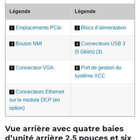
Légende
Légende
Emplacements PCIe
Blocs d’alimentation
1
2
Bouton NMI
Connecteurs USB 3
3
4
(5 Gbit/s) (3)
Connecteur VGA
Port de gestion du
5
6
système XCC
Connecteurs Ethernet
7
sur le module OCP (en
option)
Vue arrière avec quatre baies
d’unité arrière 2,5
pouces et six