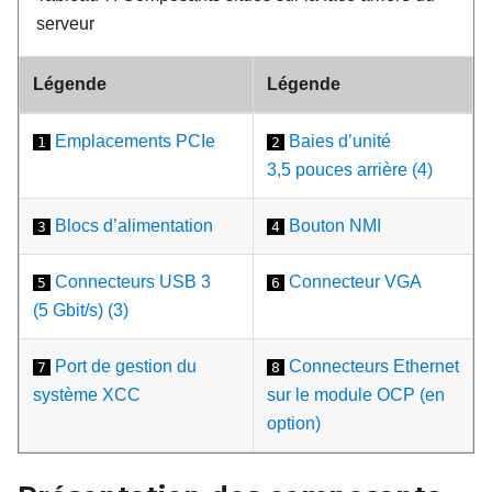
serveur
Légende
Légende
Emplacements PCIe
Baies d’unité
1
2
3,5 pouces arrière (4)
Blocs d’alimentation
Bouton NMI
3
4
Connecteurs USB 3
Connecteur VGA
5
6
(5 Gbit/s) (3)
Port de gestion du
Connecteurs Ethernet
7
8
système XCC
sur le module OCP (en
option)