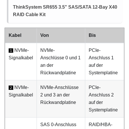
ThinkSystem SR655 3.5" SAS/SATA 12-Bay X40
RAID Cable Kit
Kabel
Von
Bis
NVMe-
NVMe-
PCIe-
1
Signalkabel
Anschlüsse 0 und 1
Anschluss 1
an der
auf der
Rückwandplatine
Systemplatine
NVMe-
NVMe-Anschlüsse
PCIe-
2
Signalkabel
2 und 3 an der
Anschluss 2
Rückwandplatine
auf der
Systemplatine
SAS 0-Anschluss
RAID/HBA-