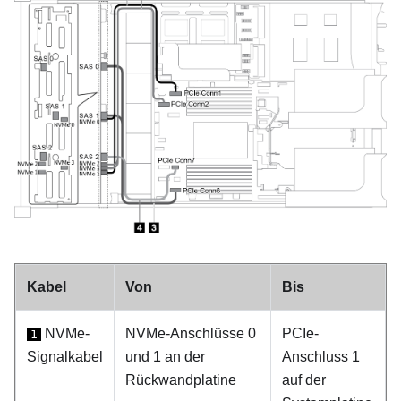
Kabel
Von
Bis
NVMe-
NVMe-Anschlüsse 0
PCIe-
1
Signalkabel
und 1 an der
Anschluss 1
Rückwandplatine
auf der