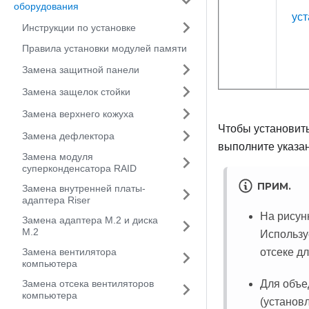
оборудования
уст
Инструкции по установке
Правила установки модулей памяти
Замена защитной панели
Замена защелок стойки
Замена верхнего кожуха
Чтобы установит
Замена дефлектора
выполните указа
Замена модуля
суперконденсатора RAID
ПРИМ.
Замена внутренней платы-
адаптера Riser
На рисун
Замена адаптера M.2 и диска
M.2
Использу
отсеке дл
Замена вентилятора
компьютера
Для объе
Замена отсека вентиляторов
компьютера
(установ