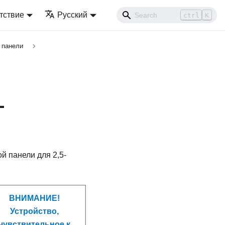
тствие
Русский
ctrl
K
 панели
-
й панели для 2,5-
ВНИМАНИЕ!
Устройство,
чувствительное к