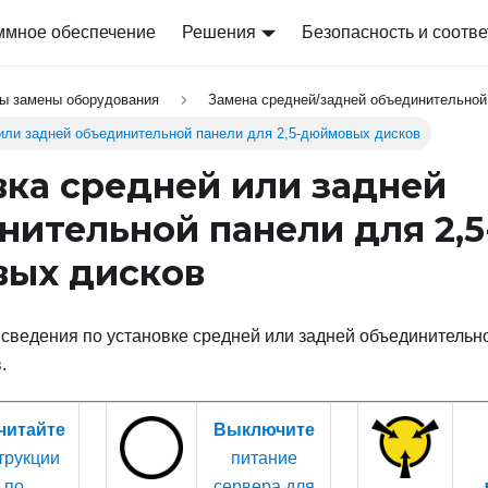
ммное обеспечение
Решения
Безопасность и соотве
ы замены оборудования
Замена средней/задней объединительной
 или задней объединительной панели для 2,5-дюймовых дисков
вка средней или задней
нительной панели для 2,5
ых дисков
ведения по установке средней или задней объединительно
.
читайте
Выключите
трукции
питание
по
сервера для