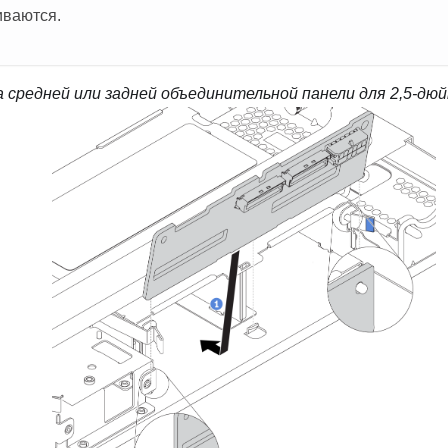
ваются.
 средней или задней объединительной панели для 2,5-дю