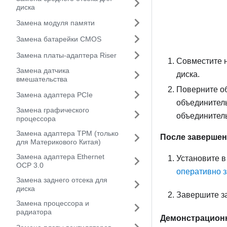
диска
Замена модуля памяти
Замена батарейки CMOS
Замена платы-адаптера Riser
Совместите н
Замена датчика
диска.
вмешательства
Поверните об
Замена адаптера PCIe
объединитель
Замена графического
объединитель
процессора
Замена адаптера TPM (только
После заверше
для Материкового Китая)
Замена адаптера Ethernet
Установите в
OCP 3.0
оперативно 
Замена заднего отсека для
диска
Завершите з
Замена процессора и
радиатора
Демонстрацион