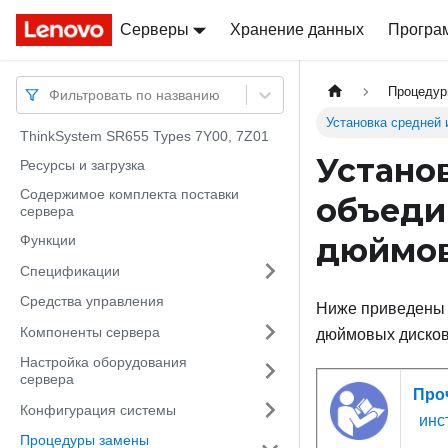
Серверы
Docs
Docs
Хранение данных
Програ
Процедур
Фильтровать по названию
Установка средней
ThinkSystem SR655 Types 7Y00, 7Z01
Устано
Ресурсы и загрузка
Содержимое комплекта поставки
объеди
сервера
дюймов
Функции
Спецификации
Средства управления
Ниже приведены с
Компоненты сервера
дюймовых дисков
Настройка оборудования
сервера
Про
Конфигурация системы
инс
Процедуры замены