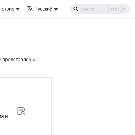
тствие
Русский
ctrl
K
е представлены
ия и