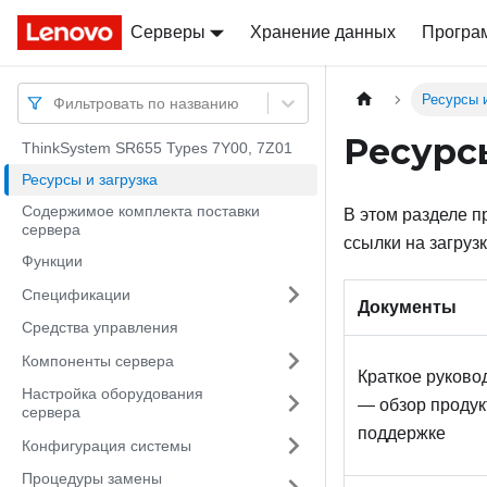
Серверы
Docs
Docs
Хранение данных
Програ
Ресурсы и
Фильтровать по названию
Ресурс
ThinkSystem SR655 Types 7Y00, 7Z01
Ресурсы и загрузка
Содержимое комплекта поставки
В этом разделе 
сервера
ссылки на загруз
Функции
Спецификации
Документы
Средства управления
Компоненты сервера
Краткое руково
Настройка оборудования
— обзор продук
сервера
поддержке
Конфигурация системы
Процедуры замены