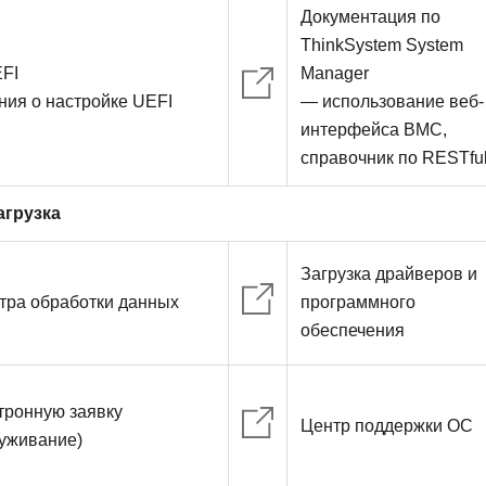
Документация по
ThinkSystem System
FI
Manager
ия о настройке UEFI
— использование веб-
интерфейса BMC,
справочник по RESTful
агрузка
Загрузка драйверов и
тра обработки данных
программного
обеспечения
тронную заявку
Центр поддержки ОС
луживание)