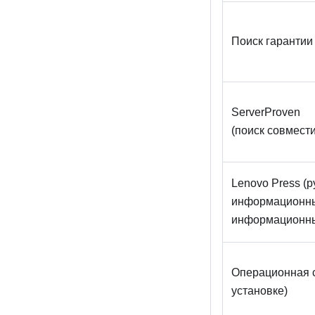
Поиск гарантии
ServerProven
(поиск совмест
Lenovo Press (р
информационны
информационны
Операционная с
установке)