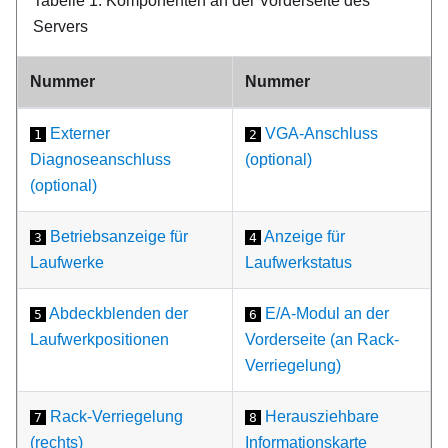
Tabelle 1.
Komponenten an der Vorderseite des
Servers
Nummer
Nummer
Externer
VGA-Anschluss
1
2
Diagnoseanschluss
(optional)
(optional)
Betriebsanzeige für
Anzeige für
3
4
Laufwerke
Laufwerkstatus
Abdeckblenden der
E/A-Modul an der
5
6
Laufwerkpositionen
Vorderseite (an Rack-
Verriegelung)
Rack-Verriegelung
Herausziehbare
7
8
(rechts)
Informationskarte