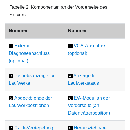
Tabelle 2.
Komponenten an der Vorderseite des
Servers
Nummer
Nummer
Externer
VGA-Anschluss
1
2
Diagnoseanschluss
(optional)
(optional)
Betriebsanzeige für
Anzeige für
3
4
Laufwerke
Laufwerkstatus
Abdeckblende der
E/A-Modul an der
5
6
Laufwerkpositionen
Vorderseite (an
Datenträgerposition)
Rack-Verriegelung
Herausziehbare
7
8