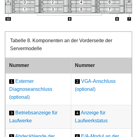
Tabelle 8.
Komponenten an der Vorderseite der
Servermodelle
Nummer
Nummer
Externer
VGA-Anschluss
1
2
Diagnoseanschluss
(optional)
(optional)
Betriebsanzeige für
Anzeige für
3
4
Laufwerke
Laufwerkstatus
Abdeckblende der
E/A-Modul an der
5
6