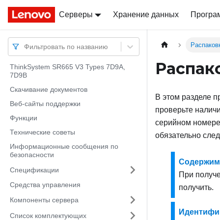
Серверы
Docs
Docs
Хранение данных
Програ
Распаков
Фильтровать по названию
Распак
ThinkSystem SR665 V3 Types 7D9A,
7D9B
Скачивание документов
В этом разделе п
Веб-сайты поддержки
проверьте наличи
Функции
серийном номере 
Технические советы
обязательно след
Информационные сообщения по
безопасности
Содержимо
Спецификации
При получе
Средства управления
получить.
Компоненты сервера
Идентифик
Список комплектующих