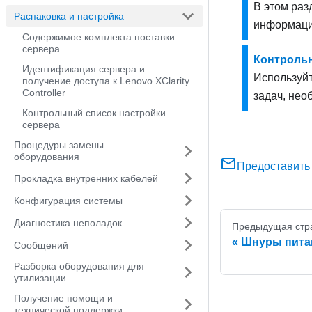
В этом раз
Распаковка и настройка
информацию 
Содержимое комплекта поставки
сервера
Контрольн
Идентификация сервера и
Используйт
получение доступа к Lenovo XClarity
Controller
задач, нео
Контрольный список настройки
сервера
Процедуры замены
оборудования
Предоставить
Прокладка внутренних кабелей
Конфигурация системы
Диагностика неполадок
Предыдущая стр
Шнуры пита
Сообщений
Разборка оборудования для
утилизации
Получение помощи и
технической поддержки