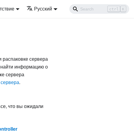
тствие
Русский
ctrl
K
и распаковке сервера
е найти информацию о
йке сервера
 сервера
.
все, что вы ожидали
troller