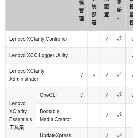
更
统
统
配
报
新
管
部
置
监
1
理
署
控
2
Lenovo XClarity Controller
√
√
√
Lenovo XCC Logger Utility
√
Lenovo XClarity
2
√
√
√
√
√
Administrator
2
OneCLI
√
√
√
√
Lenovo
XClarity
Bootable
2
√
√
Essentials
Media Creator
工具集
2
UpdateXpress
√
√