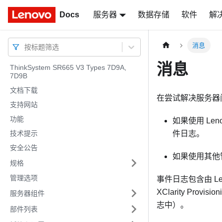
Docs
Docs
服务器
数据存储
软件
解
消息
按标题筛选
消息
ThinkSystem SR665 V3 Types 7D9A,
7D9B
文档下载
在尝试解决服务器
支持网站
功能
如果使用
Leno
技术提示
件日志。
安全公告
如果使用其他
规格
管理选项
事件日志包含由
Le
XClarity Provisio
服务器组件
志中）。
部件列表