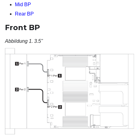
Mid BP
Rear BP
Front BP
Abbildung 1.
3.5''