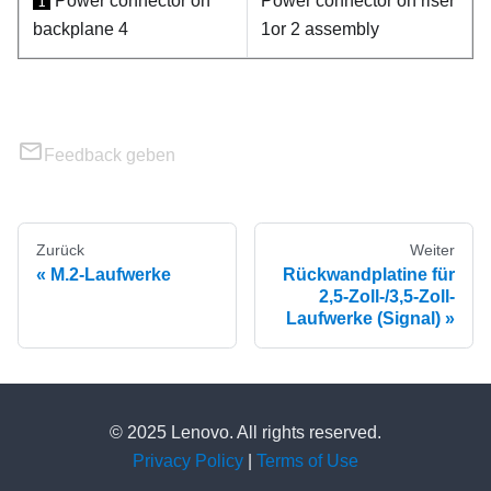
Power connector on
Power connector on riser
1
backplane 4
1or 2 assembly
Feedback geben
Zurück
Weiter
M.2-Laufwerke
Rückwandplatine für
2,5‑Zoll-/3,5‑Zoll-
Laufwerke (Signal)
© 2025 Lenovo. All rights reserved.
Privacy Policy
|
Terms of Use