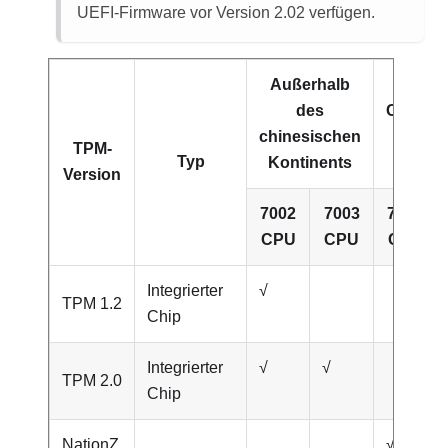
UEFI-Firmware vor Version 2.02 verfügen.
Außerhalb
des
Chinesi
chinesischen
Konti
TPM-
Typ
Kontinents
Version
7002
7003
7002
CPU
CPU
CPU
Integrierter
√
TPM 1.2
Chip
Integrierter
√
√
TPM 2.0
Chip
NationZ
√