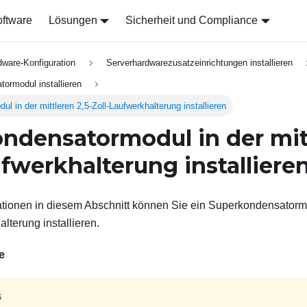
ftware
Lösungen
Sicherheit und Compliance
dware-Konfiguration
Serverhardwarezusatzeinrichtungen installieren
ormodul installieren
 in der mittleren 2,5-Zoll-Laufwerkhalterung installieren
ndensatormodul in der mitt
ufwerkhalterung installiere
mationen in diesem Abschnitt können Sie ein Superkondensatormo
lterung installieren.
e
G