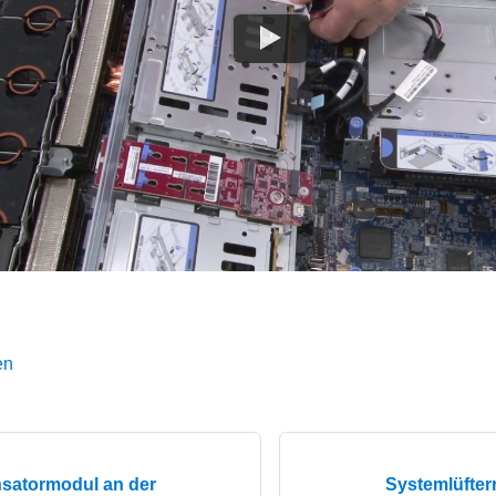
en
satormodul an der
Systemlüfter