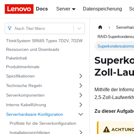
Docs
Docs
Server
Datenspeicherung
So
Serverhar
Nach Titel filtern
RAID-Superkondensat
ThinkSystem SR665 Types 7D2V, 7D2W
Superkondensatormodul
Ressourcen und Downloads
Superko
Paketinhalt
Produktmerkmale
Zoll-La
Spezifikationen
Technische Regeln
Mithilfe der Infor
Serverkomponenten
2,5-Zoll-Laufwerkha
Interne Kabelführung
Zu dieser Aufgab
Serverhardware-Konfiguration
Prüfliste für die Serverkonfiguration
ACHTUN
Installationsrichtlinien