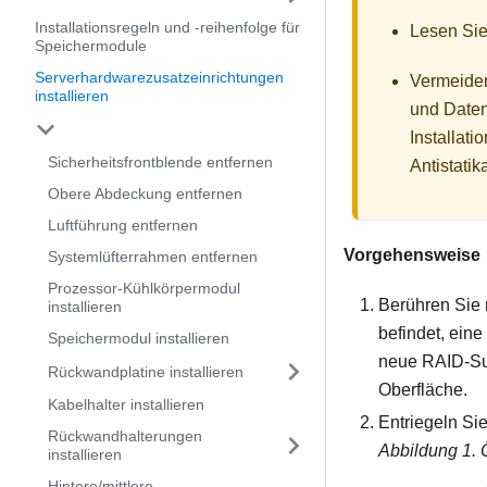
Installationsregeln und ‑reihenfolge für
Lesen Sie
Speichermodule
Serverhardwarezusatzeinrichtungen
Vermeiden
installieren
und Daten
Installat
Sicherheitsfrontblende entfernen
Antistati
Obere Abdeckung entfernen
Luftführung entfernen
Vorgehensweise
Systemlüfterrahmen entfernen
Prozessor-Kühlkörpermodul
Berühren Sie 
installieren
befindet, ein
Speichermodul installieren
neue RAID-Sup
Rückwandplatine installieren
Oberfläche.
Kabelhalter installieren
Entriegeln Sie
Rückwandhalterungen
Abbildung 1.
installieren
Hintere/mittlere