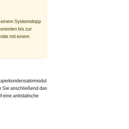
u einem Systemstopp
ponenten bis zur
eräte mit einem
-Superkondensatormodul
en Sie anschließend das
eine antistatische