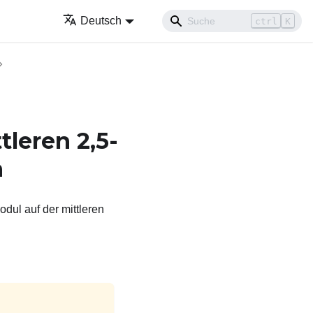
Deutsch
ctrl
K
leren 2,5-
n
dul auf der mittleren