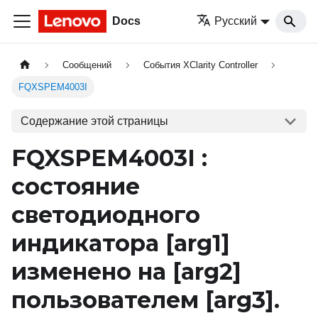
Docs
Русский
Сообщений
События XClarity Controller
FQXSPEM4003I
Содержание этой страницы
FQXSPEM4003I :
состояние
светодиодного
индикатора
[arg1]
изменено на
[arg2]
пользователем
[arg3]
.