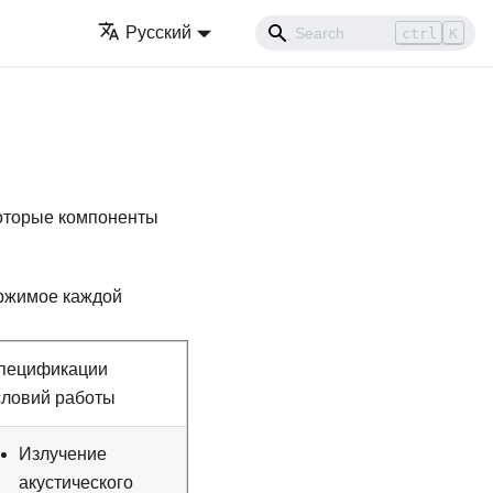
Русский
ctrl
K
которые компоненты
ержимое каждой
пецификации
словий работы
Излучение
акустического