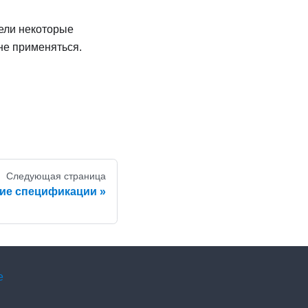
ели некоторые
не применяться.
Следующая страница
кие спецификации
e