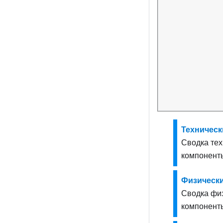
Техническ
Сводка тех
компоненты
Физическ
Сводка физ
компоненты