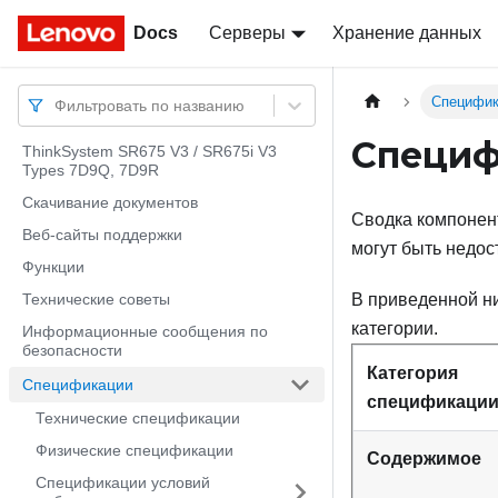
Docs
Docs
Серверы
Хранение данных
Специфик
Фильтровать по названию
Специф
ThinkSystem SR675 V3 / SR675i V3
Types 7D9Q, 7D9R
Скачивание документов
Сводка компонен
Веб-сайты поддержки
могут быть недос
Функции
Технические советы
В приведенной н
категории.
Информационные сообщения по
безопасности
Категория
Спецификации
спецификаци
Технические спецификации
Физические спецификации
Содержимое
Спецификации условий