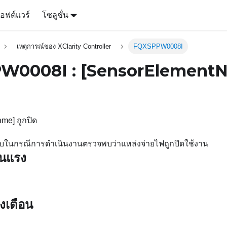
อฟต์แวร์
โซลูชั่น
เหตุการณ์ของ XClarity Controller
FQXSPPW0008I
W0008I :
[SensorElement
me] ถูกปิด
รับในกรณีการดำเนินงานตรวจพบว่าแหล่งจ่ายไฟถูกปิดใช้งาน
ุนแรง
งเตือน