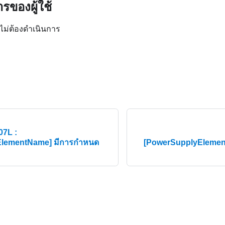
รของผู้ใช้
 ไม่ต้องดำเนินการ
7L :
ElementName] มีการกำหนด
[PowerSupplyElement