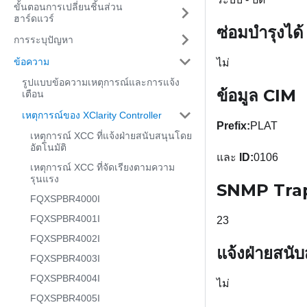
ขั้นตอนการเปลี่ยนชิ้นส่วน
ฮาร์ดแวร์
ซ่อมบำรุงได้
การระบุปัญหา
ข้อความ
ไม่
รูปแบบข้อความเหตุการณ์และการแจ้ง
ข้อมูล CIM
เตือน
เหตุการณ์ของ XClarity Controller
Prefix:
PLAT
เหตุการณ์ XCC ที่แจ้งฝ่ายสนับสนุนโดย
อัตโนมัติ
และ
ID:
0106
เหตุการณ์ XCC ที่จัดเรียงตามความ
รุนแรง
SNMP Tra
FQXSPBR4000I
FQXSPBR4001I
23
FQXSPBR4002I
แจ้งฝ่ายสนั
FQXSPBR4003I
FQXSPBR4004I
ไม่
FQXSPBR4005I