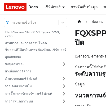
Docs
Docs
เซิร์ฟเวอร์
การจัดเก็บข้อมูล
ซ
ข้อความ
กรองตามชื่อเรื่อง
FQXSPP
ThinkSystem SR860 V2 Types 7Z59,
7Z60
ปิด
ทรัพยากรและการดาวน์โหลด
ชิ้นส่วนที่ให้มาในบรรจุภัณฑ์ของเซิร์ฟเวอร์
[SensorElementNa
คุณลักษณะ
ข้อมูลจำเพาะ
ข้อความนี้ใช้สำห
ตัวเลือกการจัดการ
ระดับความร
ส่วนประกอบเซิร์ฟเวอร์
ข้อมูล
การเดินสายภายใน
การตั้งค่าฮาร์ดแวร์ของเซิร์ฟเวอร์
หมวดการแจ้
การกำหนดค่าระบบ
ระบบ - ปิด