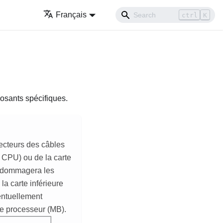
Français
ctrl
K
osants spécifiques.
ecteurs des câbles
 CPU) ou de la carte
 endommagera les
a carte inférieure
entuellement
de processeur (MB).