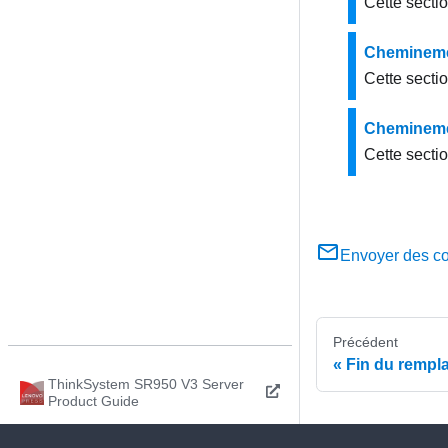
Cette secti
Chemineme
Cette secti
Cheminemen
Cette secti
Envoyer des c
Précédent
Fin du remp
ThinkSystem SR950 V3 Server
Product Guide