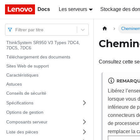
Docs
Docs
Les serveurs
Stockage des do
Chemineme
Filtrer par titre
Chemine
ThinkSystem SR950 V3 Types 7DC4,
7DC5, 7DC6
Téléchargement des documents
Consultez cette s
Sites Web de support
Caractéristiques
REMARQ
Astuces
Libérez l’ense
Conseils de sécurité
lorsque vous d
Spécifications
inférieure de 
Options de gestion
connecteurs de
Composants serveur
de processeur 
remplacer la c
Liste des pièces