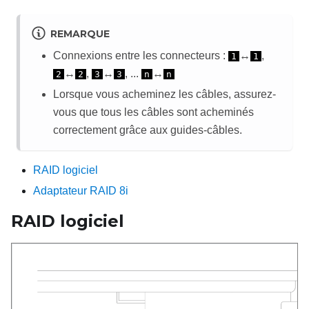
REMARQUE
Connexions entre les connecteurs :
↔
,
1
1
↔
,
↔
, ...
↔
2
2
3
3
n
n
Lorsque vous acheminez les câbles, assurez-
vous que tous les câbles sont acheminés
correctement grâce aux guides-câbles.
RAID logiciel
Adaptateur RAID 8i
RAID logiciel