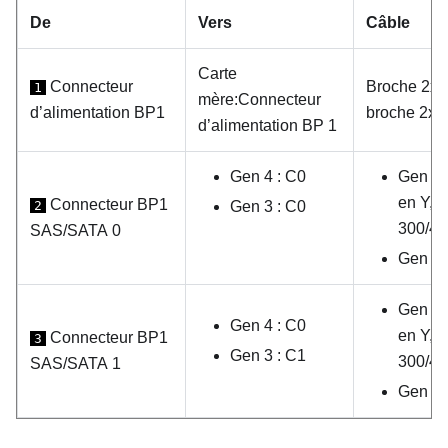
De
Vers
Câble
Carte
Connecteur
Broche 2x8
1
mère
:
Connecteur
d’alimentation BP1
broche 2x8
d’alimentation BP 1
Gen 4 : C0
Gen 4 
en Y,
Connecteur BP1
2
Gen 3 : C0
300/4
SAS/SATA 0
Gen 3 
Gen 4 
Gen 4 : C0
en Y,
Connecteur BP1
3
Gen 3 : C1
300/4
SAS/SATA 1
Gen 3 