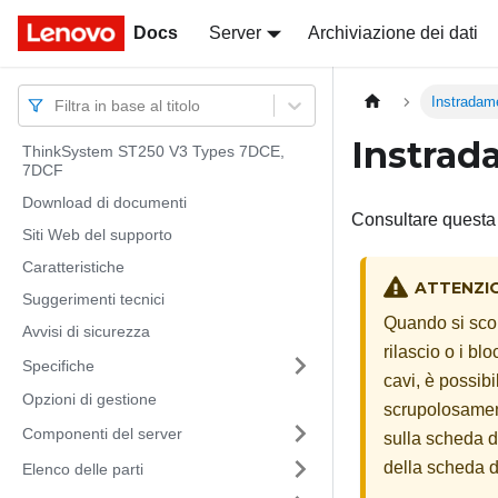
Docs
Docs
Server
Archiviazione dei dati
Instradame
Filtra in base al titolo
Instrad
ThinkSystem ST250 V3 Types 7DCE,
7DCF
Download di documenti
Consultare questa 
Siti Web del supporto
Caratteristiche
ATTENZI
Suggerimenti tecnici
Quando si scoll
Avvisi di sicurezza
rilascio o i bl
Specifiche
cavi, è possibi
Opzioni di gestione
scrupolosamente
Componenti del server
sulla scheda d
della scheda d
Elenco delle parti