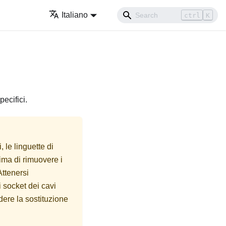
Italiano
ctrl
K
ecifici.
, le linguette di
rima di rimuovere i
Attenersi
i socket dei cavi
dere la sostituzione