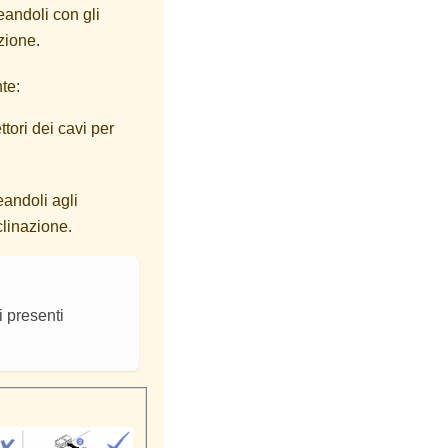
eandoli con gli
zione.
te:
ttori dei cavi per
eandoli agli
clinazione.
i presenti