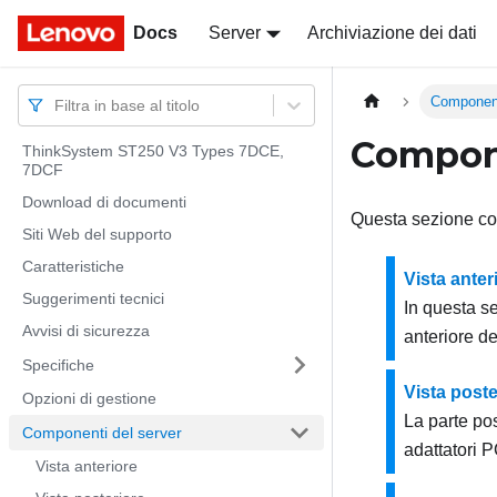
Docs
Docs
Server
Archiviazione dei dati
Component
Filtra in base al titolo
Compone
ThinkSystem ST250 V3 Types 7DCE,
7DCF
Download di documenti
Questa sezione con
Siti Web del supporto
Caratteristiche
Vista anter
Suggerimenti tecnici
In questa se
Avvisi di sicurezza
anteriore de
Specifiche
Vista poste
Opzioni di gestione
La parte pos
Componenti del server
adattatori P
Vista anteriore