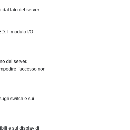
 dal lato del server.
ED. Il modulo I/O
no del server.
 impedire l'accesso non
sugli switch e sui
ili e sul display di