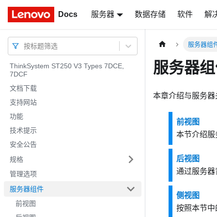
Docs
Docs
服务器
数据存储
软件
解
服务器组
按标题筛选
服务器组
ThinkSystem ST250 V3 Types 7DCE,
7DCF
文档下载
本章介绍与服务器
支持网站
功能
前视图
技术提示
本节介绍服
安全公告
后视图
规格
通过服务器
管理选项
服务器组件
侧视图
前视图
按照本节中