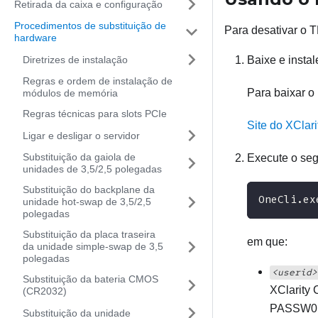
Retirada da caixa e configuração
Procedimentos de substituição de
Para desativar o T
hardware
Diretrizes de instalação
Baixe e insta
Regras e ordem de instalação de
Para baixar o
módulos de memória
Regras técnicas para slots PCIe
Site do XClar
Ligar e desligar o servidor
Substituição da gaiola de
Execute o se
unidades de 3,5/2,5 polegadas
Substituição do backplane da
OneCli.ex
unidade hot-swap de 3,5/2,5
polegadas
Substituição da placa traseira
em que:
da unidade simple-swap de 3,5
polegadas
<userid>
Substituição da bateria CMOS
XClarity 
(CR2032)
PASSW0RD
Substituição da unidade