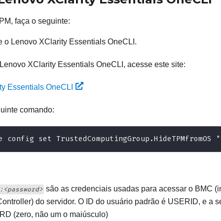
PM, faça o seguinte:
le o
Lenovo XClarity Essentials OneCLI
.
Lenovo XClarity Essentials OneCLI
, acesse este site:
ity Essentials OneCLI
guinte comando:
e config set TrustedComputingGroup.HideTPMfromOS "
são as credenciais usadas para acessar o BMC (i
:<password>
Controller
) do servidor. O ID do usuário padrão é USERID, e a 
 (zero, não um o maiúsculo)