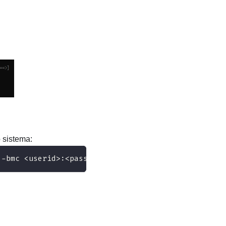
 sistema:
 -bmc <userid>:<password>@<ip_address>