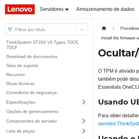
Docs
Docs
Servidores
Armazenamento de dados
Procedime
Filtrar por título
Install the firmware
ThinkSystem ST250 V3 Types 7DCE,
7DCF
Ocultar
Download de documentos
Sites de suporte
O TPM é ativado po
Recursos
também pode desat
Dicas técnicas
Essentials OneCL
Consultoria de segurança
Usando U
Especificações
Opções de gerenciamento
Para obter detalhe
Componentes do servidor
servidor ThinkSys
Lista de peças
Usando o