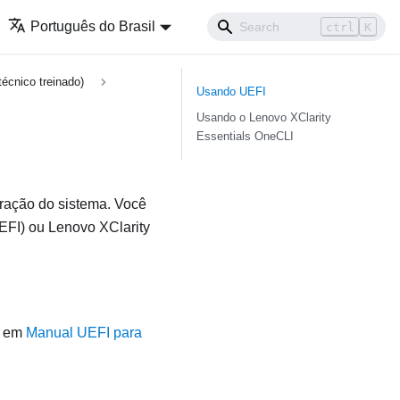
Português do Brasil
ctrl
K
écnico treinado)
Usando UEFI
Usando o
Lenovo XClarity
Essentials OneCLI
eração do sistema. Você
UEFI) ou
Lenovo XClarity
em
Manual UEFI para