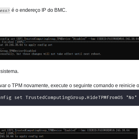
é o endereço IP do BMC.
ess>
 sistema.
ivar o TPM novamente, execute o seguinte comando e reinicie o
onfig set TrustedComputingGroup.HideTPMfromOS "No"