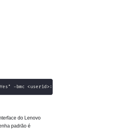
Yes" -bmc <userid>:<password>@<ip_address>
nterface do
Lenovo
senha padrão é