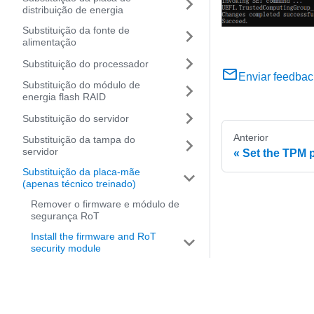
distribuição de energia
Substituição da fonte de
alimentação
Substituição do processador
Enviar feedbac
Substituição do módulo de
energia flash RAID
Substituição do servidor
Anterior
Substituição da tampa do
servidor
Set the TPM p
Substituição da placa-mãe
(apenas técnico treinado)
Remover o firmware e módulo de
segurança RoT
Install the firmware and RoT
security module
Enable TPM
Ocultar/observar TPM
Atualizar o firmware do TPM