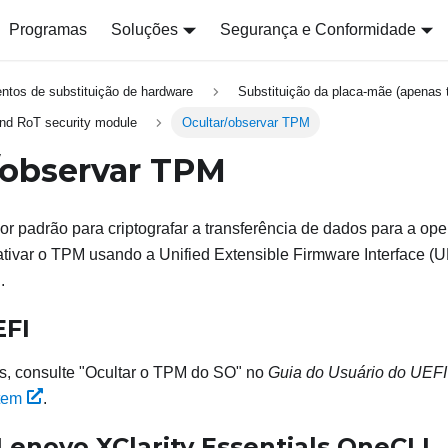
Programas
Soluções
Segurança e Conformidade
ntos de substituição de hardware
Substituição da placa-mãe (apenas t
 and RoT security module
Ocultar/observar TPM
/observar TPM
r padrão para criptografar a transferência de dados para a op
ivar o TPM usando a Unified Extensible Firmware Interface (
I
.
EFI
s, consulte
Ocultar o TPM do SO
no
Guia do Usuário do UEFI
tem
.
Lenovo XClarity Essentials OneCLI