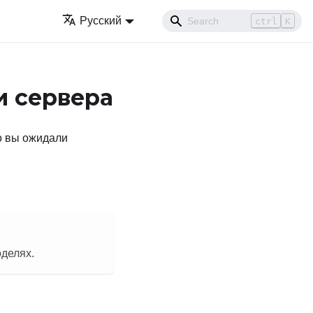
Русский
ctrl
K
и сервера
то вы ожидали
оделях.