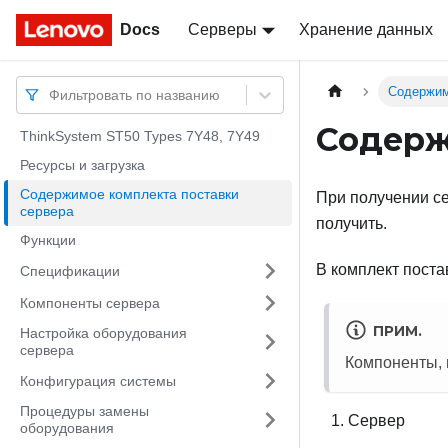
Docs
Docs
Серверы
Хранение данных
Содержим
Фильтровать по названию
Содерж
ThinkSystem ST50 Types 7Y48, 7Y49
Ресурсы и загрузка
Содержимое комплекта поставки
При получении се
сервера
получить.
Функции
В комплект пост
Спецификации
Компоненты сервера
ПРИМ.
Настройка оборудования
сервера
Компоненты, 
Конфигурация системы
Процедуры замены
Сервер
оборудования