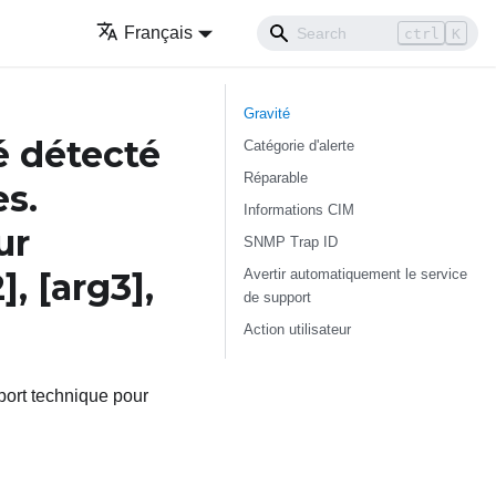
Français
ctrl
K
Gravité
é détecté
Catégorie d'alerte
Réparable
es.
Informations CIM
ur
SNMP Trap ID
Avertir automatiquement le service
2]
,
[arg3]
,
de support
Action utilisateur
port technique pour