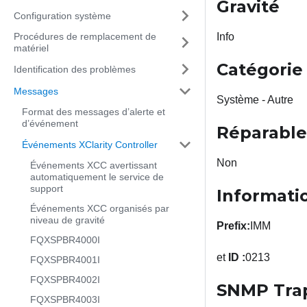
Gravité
Configuration système
Procédures de remplacement de
Info
matériel
Catégorie 
Identification des problèmes
Messages
Système - Autre
Format des messages d’alerte et
d’événement
Réparable
Événements XClarity Controller
Non
Événements XCC avertissant
automatiquement le service de
support
Informati
Événements XCC organisés par
niveau de gravité
Prefix:
IMM
FQXSPBR4000I
et
ID :
0213
FQXSPBR4001I
FQXSPBR4002I
SNMP Tra
FQXSPBR4003I