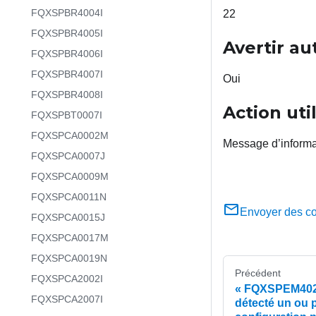
FQXSPBR4004I
22
FQXSPBR4005I
Avertir a
FQXSPBR4006I
FQXSPBR4007I
Oui
FQXSPBR4008I
Action uti
FQXSPBT0007I
FQXSPCA0002M
Message d’inform
FQXSPCA0007J
FQXSPCA0009M
FQXSPCA0011N
Envoyer des c
FQXSPCA0015J
FQXSPCA0017M
FQXSPCA0019N
Précédent
FQXSPCA2002I
FQXSPEM4024I
FQXSPCA2007I
détecté un ou 