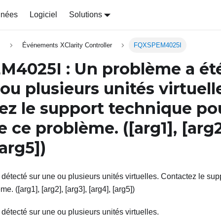
nnées
Logiciel
Solutions
s
Événements XClarity Controller
FQXSPEM4025I
M4025I
: Un problème a ét
ou plusieurs unités virtuell
ez le support technique po
e ce problème. (
[arg1]
,
[arg
[arg5]
)
détecté sur une ou plusieurs unités virtuelles. Contactez le sup
. ([arg1], [arg2], [arg3], [arg4], [arg5])
détecté sur une ou plusieurs unités virtuelles.