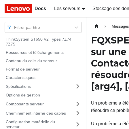
Docs
Docs
Les serveurs
Stockage des do
Message
Filtrer par titre
FQXSPE
ThinkSystem ST650 V2 Types 7Z74,
7Z75
sur une 
Ressources et téléchargements
Contact
Contenu du colis du serveur
Format de serveur
résoudr
Caractéristiques
[arg4]
,
Spécifications
Options de gestion
Un problème a été 
Composants serveur
résoudre ce problème
Cheminement interne des câbles
Configuration matérielle du
Un problème a été 
serveur