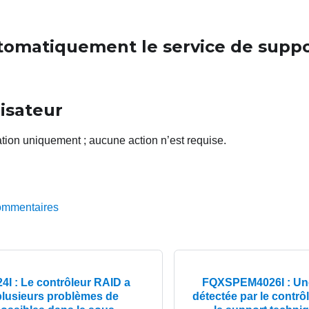
utomatiquement le service de supp
lisateur
ation uniquement
; aucune action n’est requise.
ommentaires
 : Le contrôleur RAID a
FQXSPEM4026I : Une 
plusieurs problèmes de
détectée par le contr