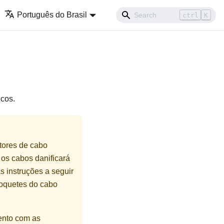
Português do Brasil
ctrl
K
icos.
tores de cabo
os cabos danificará
s instruções a seguir
soquetes do cabo
ento com as