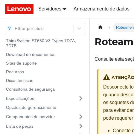
Docs
Docs
Servidores
Armazenamento de dados
Roteament
Filtrar por título
Roteame
ThinkSystem ST650 V3 Types 7D7A,
7D7B
Download de documentos
Consulte esta seç
Sites de suporte
Recursos
ATENÇÃ
Dicas técnicas
Desconecte tod
Consultoria de segurança
quando descon
Especificações
os soquetes de
Opções de gerenciamento
para evitar d
Componentes do servidor
pode requerer 
Lista de peças
Conecte o