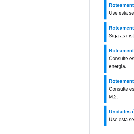
Roteament
Use esta s
Roteamento
Siga as ins
Roteamento
Consulte es
energia.
Roteamento
Consulte es
M.2.
Unidades óp
Use esta se