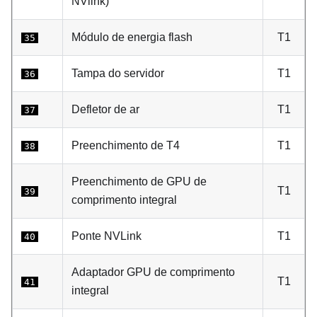
NVlink)
Módulo de energia flash
T1
35
Tampa do servidor
T1
36
Defletor de ar
T1
37
Preenchimento de T4
T1
38
Preenchimento de GPU de
T1
39
comprimento integral
Ponte NVLink
T1
40
Adaptador GPU de comprimento
T1
41
integral