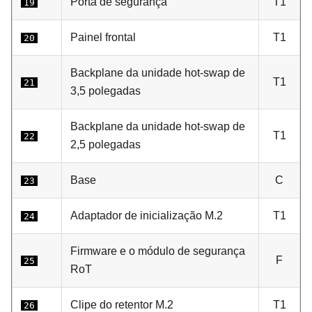
Porta de segurança
T1
19
Painel frontal
T1
20
Backplane da unidade hot-swap de
T1
21
3,5 polegadas
Backplane da unidade hot-swap de
T1
22
2,5 polegadas
Base
C
23
Adaptador de inicialização M.2
T1
24
Firmware e o módulo de segurança
F
25
RoT
Clipe do retentor M.2
T1
26