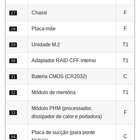
Chassi
F
27
Placa-mãe
F
28
Unidade M.2
T1
29
Adaptador RAID CFF interno
T1
30
Bateria CMOS (CR2032)
C
31
Módulo de memória
T1
32
Módulo PHM (processador,
F
33
dissipador de calor e portadora)
Placa de sucção (para ponte
C
34