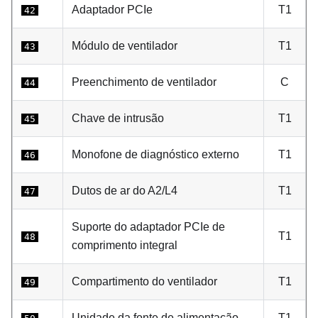
Adaptador PCIe
T1
42
Módulo de ventilador
T1
43
Preenchimento de ventilador
C
44
Chave de intrusão
T1
45
Monofone de diagnóstico externo
T1
46
Dutos de ar do
A2
/L4
T1
47
Suporte do adaptador PCIe de
T1
48
comprimento integral
Compartimento do ventilador
T1
49
Unidade da fonte de alimentação
T1