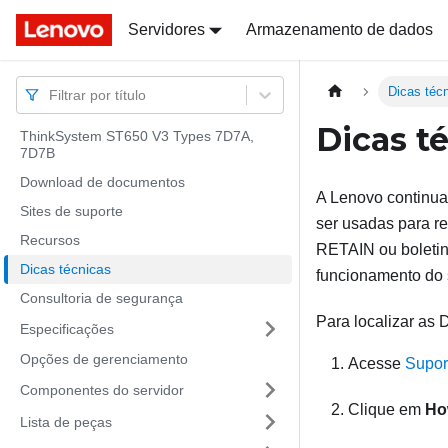
Docs
Docs
Servidores
Armazenamento de dados
Dicas téc
Filtrar por título
Dicas t
ThinkSystem ST650 V3 Types 7D7A,
7D7B
Download de documentos
A Lenovo continua
Sites de suporte
ser usadas para r
Recursos
RETAIN ou boletin
Dicas técnicas
funcionamento do 
Consultoria de segurança
Para localizar as 
Especificações
Opções de gerenciamento
Acesse
Supor
Componentes do servidor
Clique em
Ho
Lista de peças