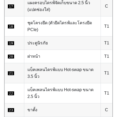
แผงครอบไดรฟ์จัดเก็บขนาด 2.5 นิ้ว
C
17
(แปดช่องใส่)
ชุดโครงยึด (ตัวยึดไดรฟ์และโครงยึด
T1
18
PCIe)
ประตูนิรภัย
T1
19
ฝาหน้า
T1
20
แบ็คเพลนไดรฟ์แบบ Hot-swap ขนาด
T1
21
3.5 นิ้ว
แบ็คเพลนไดรฟ์แบบ Hot-swap ขนาด
T1
22
2.5 นิ้ว
ขาตั้ง
C
23