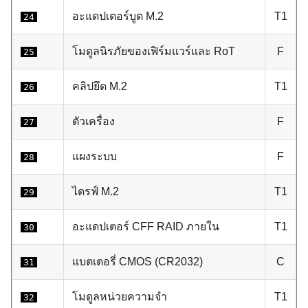
อะแดปเตอร์บูต M.2
T1
24
โมดูลนิรภัยของเฟิร์มแวร์และ RoT
F
25
คลิปยึด M.2
T1
26
ตัวเครื่อง
F
27
แผงระบบ
F
28
ไดรฟ์ M.2
T1
29
อะแดปเตอร์ CFF RAID ภายใน
T1
30
แบตเตอรี่ CMOS (CR2032)
C
31
โมดูลหน่วยความจำ
T1
32