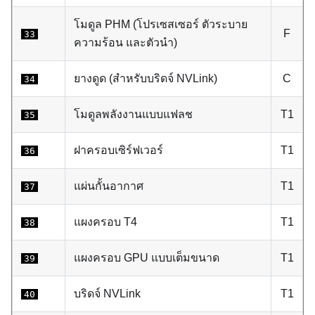
โมดูล PHM (โปรเซสเซอร์ ตัวระบาย
F
33
ความร้อน และตัวนำ)
ยางดูด (สำหรับบริดจ์ NVLink)
C
34
โมดูลพลังงานแบบแฟลช
T1
35
ฝาครอบเซิร์ฟเวอร์
T1
36
แผ่นกั้นอากาศ
T1
37
แผงครอบ T4
T1
38
แผงครอบ GPU แบบเต็มขนาด
T1
39
บริดจ์ NVLink
T1
40