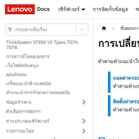
Docs
Docs
เซิร์ฟเวอร์
การจัดเก็บข้อมูล
ซ
ขั้นตอนการ
กรองตามชื่อเรื่อง
การเปลี่
ThinkSystem ST650 V3 Types 7D7A,
7D7B
การดาวน์โหลดเอกสาร
ทำตามคำแนะนำในส่ว
เว็บไซต์สนับสนุน
คุณลักษณะ
ถอดฝาครอบเ
เกร็ดแนะนำด้านเทคนิค
ทำตามคำแนะ
คำแนะนำการรักษาความปลอดภัย
ติดตั้งฝาครอ
ข้อมูลจำเพาะ
ทำตามคำแนะน
ตัวเลือกการจัดการ
ส่วนประกอบเซิร์ฟเวอร์
รายการอะไหล่