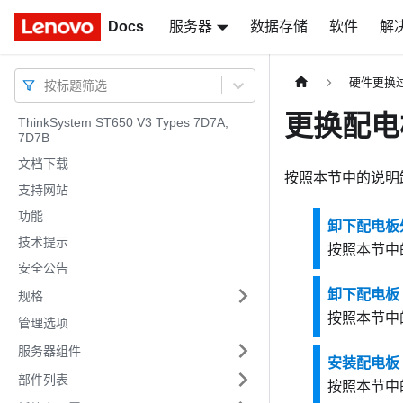
Docs
Docs
服务器
数据存储
软件
解
硬件更换
按标题筛选
更换配电
ThinkSystem ST650 V3 Types 7D7A,
7D7B
文档下载
按照本节中的说明
支持网站
功能
卸下配电板
技术提示
按照本节中
安全公告
卸下配电板
规格
按照本节中
管理选项
服务器组件
安装配电板
部件列表
按照本节中