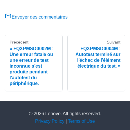
Envoyer des commentaires
Précédent
Suivant
FQXPMSD0002M :
FQXPMSD0004M :
Une erreur fatale ou
Autotest terminé sur
une erreur de test
l’échec de l’élément
inconnue s’est
électrique du test.
produite pendant
l’autotest du
périphérique.
© 2026 Lenovo. All rights reserved.
Privacy Policy
|
Terms of Use