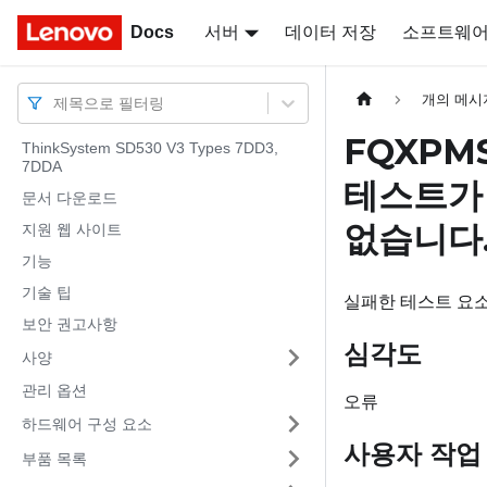
Docs
Docs
서버
데이터 저장
소프트웨
개의 메시
제목으로 필터링
FQXPM
ThinkSystem SD530 V3 Types 7DD3,
7DDA
테스트가 
문서 다운로드
없습니다
지원 웹 사이트
기능
기술 팁
실패한 테스트 요소
보안 권고사항
심각도
사양
관리 옵션
오류
하드웨어 구성 요소
사용자 작업
부품 목록