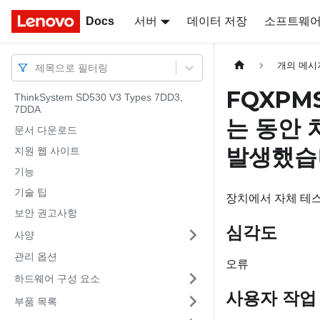
Docs
Docs
서버
데이터 저장
소프트웨
개의 메시
제목으로 필터링
FQXPM
ThinkSystem SD530 V3 Types 7DD3,
7DDA
는 동안 
문서 다운로드
발생했습
지원 웹 사이트
기능
기술 팁
장치에서 자체 테스
보안 권고사항
심각도
사양
관리 옵션
오류
하드웨어 구성 요소
사용자 작업
부품 목록